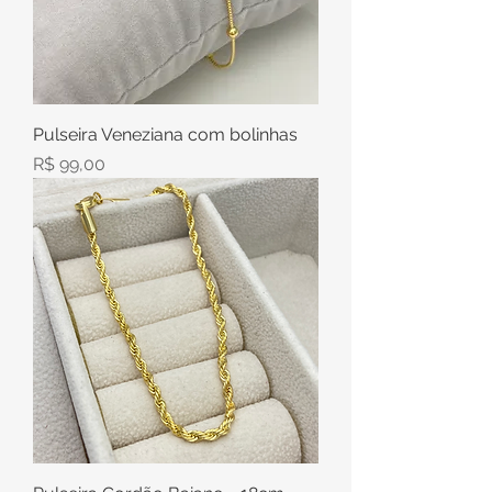
Pulseira Veneziana com bolinhas
Preço
R$ 99,00