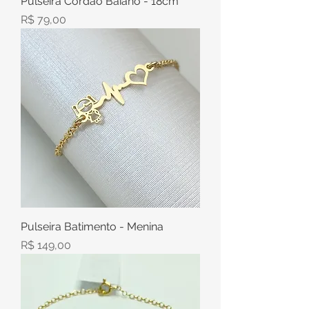
Pulseira Cordão Baiano - 18cm
Preço
R$ 79,00
Pulseira Batimento - Menina
Preço
R$ 149,00