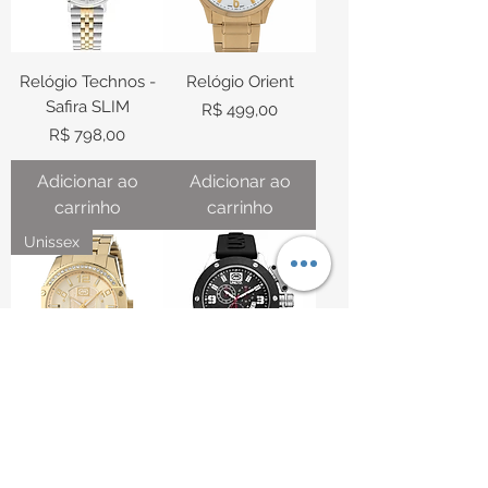
Relógio Technos -
Relógio Orient
Safira SLIM
Preço
R$ 499,00
Preço
R$ 798,00
Adicionar ao
Adicionar ao
carrinho
carrinho
Unissex
Relógio Ecko
Relógio Ecko
Preço
Preço
R$ 999,00
R$ 1.049,00
Adicionar ao
Adicionar ao