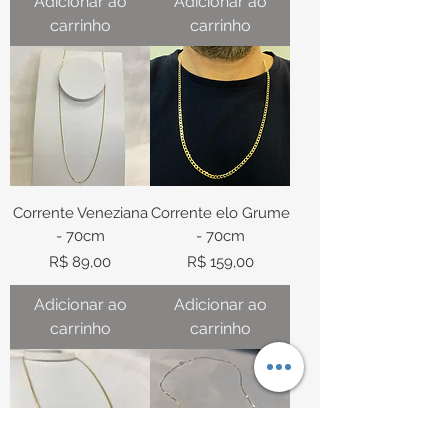
Adicionar ao
Adicionar ao
carrinho
carrinho
Corrente Veneziana
Corrente elo Grume
- 70cm
- 70cm
Preço
Preço
R$ 89,00
R$ 159,00
Adicionar ao
Adicionar ao
carrinho
carrinho