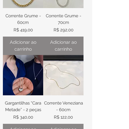
Corrente Grume -
Corrente Grume -
60cm
70cm
Preço
Preço
R$ 419,00
R$ 292,00
Adicionar ao
Adicionar ao
carrinho
carrinho
Gargantilhas “Cara
Corrente Veneziana
Metade” - 2 peças
- 60cm
Preço
Preço
R$ 340,00
R$ 122,00