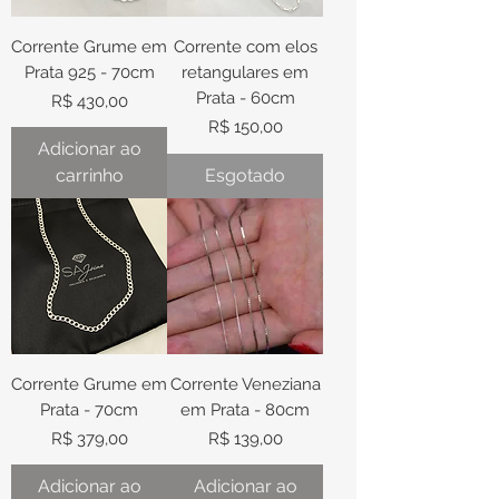
Corrente Grume em
Corrente com elos
Prata 925 - 70cm
retangulares em
Prata - 60cm
Preço
R$ 430,00
Preço
R$ 150,00
Adicionar ao
carrinho
Esgotado
Corrente Grume em
Corrente Veneziana
Prata - 70cm
em Prata - 80cm
Preço
Preço
R$ 379,00
R$ 139,00
Adicionar ao
Adicionar ao