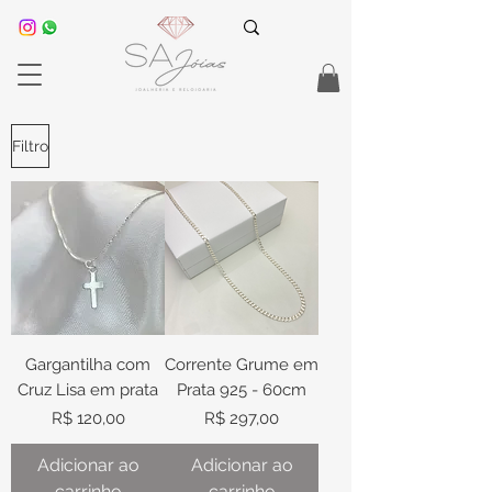
Filtro
Gargantilha com
Corrente Grume em
Cruz Lisa em prata
Prata 925 - 60cm
Preço
Preço
R$ 120,00
R$ 297,00
Adicionar ao
Adicionar ao
carrinho
carrinho