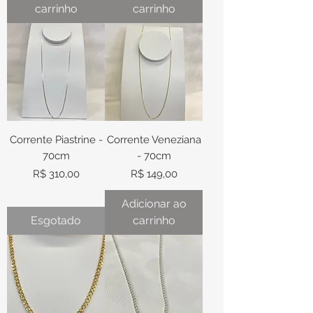
carrinho
carrinho
Corrente Piastrine -
Corrente Veneziana
70cm
- 70cm
Preço
Preço
R$ 310,00
R$ 149,00
Adicionar ao
Esgotado
carrinho