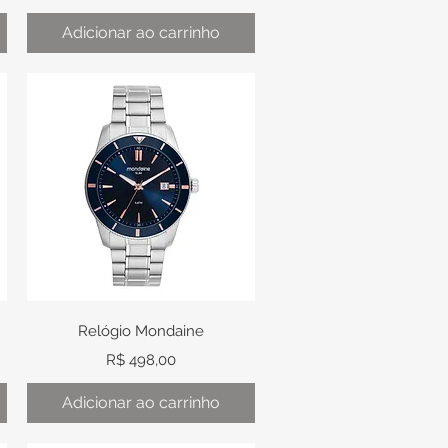
Adicionar ao carrinho
Visualização rápida
Relógio Mondaine
Preço
R$ 498,00
Adicionar ao carrinho