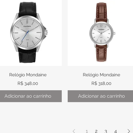
Visualização rápida
Visualização rápida
Relógio Mondaine
Relógio Mondaine
Preço
Preço
R$ 348,00
R$ 318,00
Adicionar ao carrinho
Adicionar ao carrinho
1
2
3
4