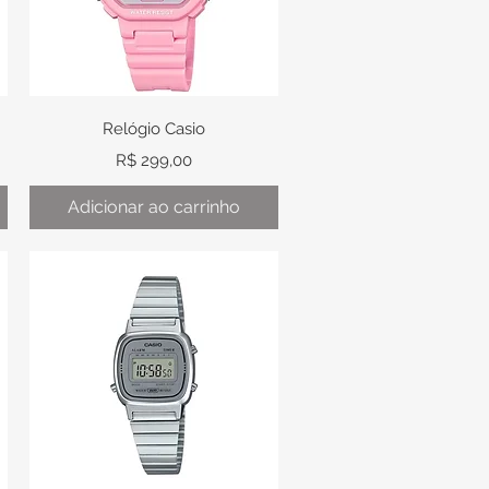
Visualização rápida
Relógio Casio
Preço
R$ 299,00
Adicionar ao carrinho