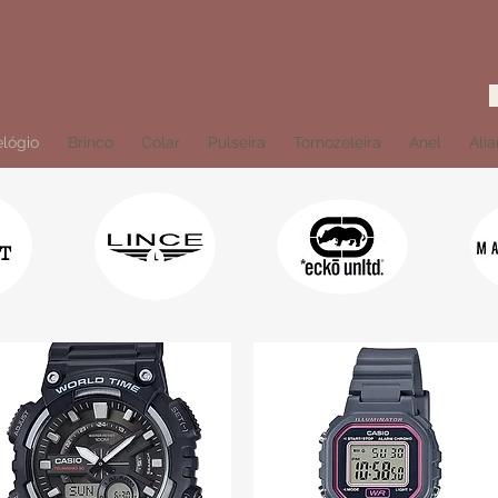
lógio
Brinco
Colar
Pulseira
Tornozeleira
Anel
Ali