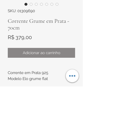
SKU: 01309690
Corrente Grume em Prata -
70cm
Preço
R$ 379,00
Adicionar ao carrinho
Corrente em Prata 925
Modelo Elo grume flat
Medidas:
Comprimento de aproximadamente
70cm
INFORMAÇÕES DE
Espessura de aproximadamente
3mm X 0,8mm