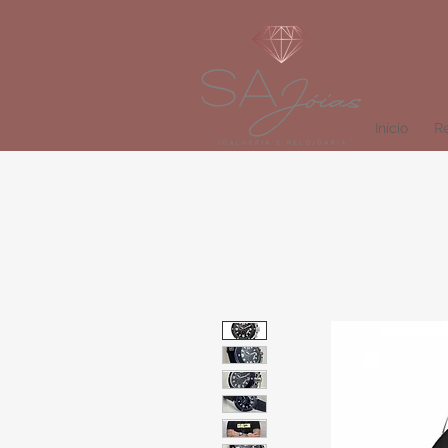
Início
Re