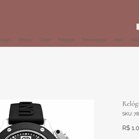
lógio
Brinco
Colar
Pulseira
Tornozeleira
Anel
Ali
Relóg
SKU: 7
R$ 1.