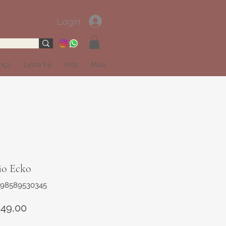
Login
ança
Linha Fé
Kids
Mais
io Ecko
898589530345
Preço
049,00