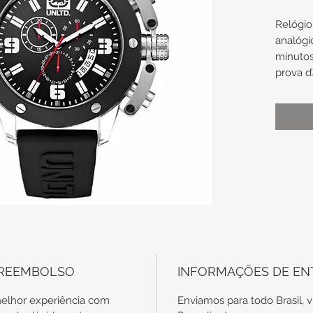
Relógio
analógi
minutos
prova d
Caixa de
externo
prata. 
Mostrad
branca,
Pulseira
em alto
prata.
Caixa(
(5.8cm)
 REEMBOLSO
INFORMAÇÕES DE EN
altura.
elhor experiência com
Enviamos para todo Brasil, v