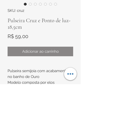
SKU: cruz
Pulseira Cruz e Ponto de luz-
18,5cm
Preço
R$ 59,00
Adicionar ao carrinho
Pulseira semijoia com acabamento
no banho de Ouro
Modelo composta por elos
retangulares e possui dois pingentes,
sendo uma cruz lisa e um ponto de
luz
INFORMAÇÕES DE
Medidas: