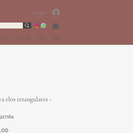
Login
ança
Linha Fé
Kids
Mais
ra elos retangulares -
m
927184
Preço
,00