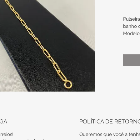
Pulseir
banho 
Modelo 
Medidas
Compri
19,5cm
Gomo d
2,7mm
OBS: Co
necessá
forma a 
EGA
POLÍTICA DE RETORN
peça (b
contato
rreios!
Queremos que você a tenha