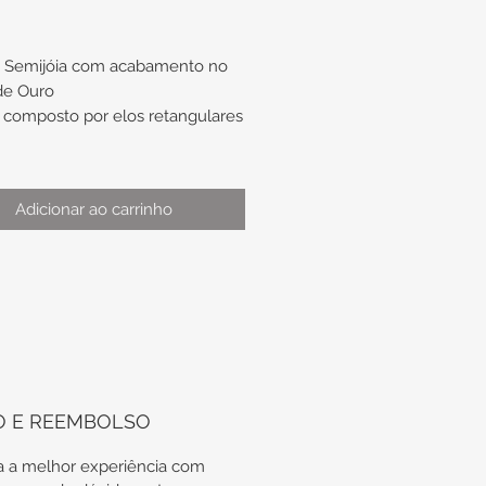
a Semijóia com acabamento no
de Ouro
composto por elos retangulares
:
mento de aproximadamente
Adicionar ao carrinho
e aproximadamente 6,8 x
mo qualquer peça "banhada", é
rio alguns cuidados ao usá-la de
prolongar a vida útil do brilho da
O E REEMBOLSO
anho), evitando por exemplo o
 com produtos químicos,
 a melhor experiência com