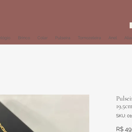
lógio
Brinco
Colar
Pulseira
Tornozeleira
Anel
Ali
Pulsei
19,5c
SKU: 01
R$ 49