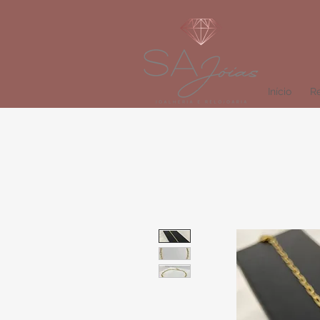
Início
Re