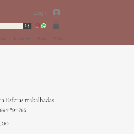
Login
ança
Linha Fé
Kids
Mais
ra Esferas trabalhadas
899416911795
Preço
,00