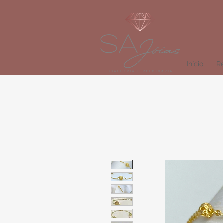
Início
Re