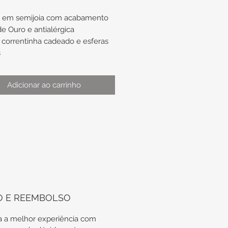
a em semijoia com acabamento
e Ouro e antialérgica
correntinha cadeado e esferas
s
extensor
Adicionar ao carrinho
:
inha com espessura de
madamente 1,5mm
menor com diâmetro de
madamente 3,8mm
maior com diâmetro de
madamente 8mm
mento de aproximadamente
2cm de extensor
mento Máximo de
O E REEMBOLSO
madamente 21cm
 a melhor experiência com