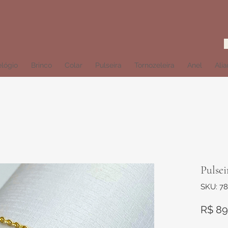
lógio
Brinco
Colar
Pulseira
Tornozeleira
Anel
Ali
Pulsei
SKU: 7
R$ 89