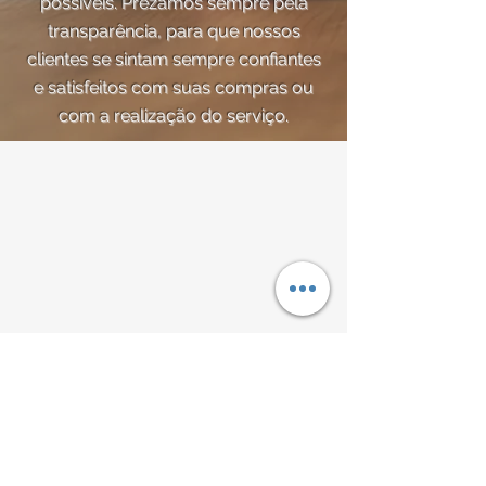
possíveis. Prezamos sempre pela
transparência, para que nossos
clientes se sintam sempre confiantes
e satisfeitos com suas compras ou
com a realização do serviço.