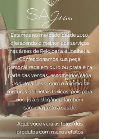
Estamos no mercado desde 2010,
oferecendo o melhor dos serviços
nas áreas de Relojoaria e Joalheria.
Confeccionamos sua peça
personalizada em ouro ou prata e na
parte das vendas, escolhemos cada
produto a dedo, com o mínimo de
misturas de metais tóxicos, pois para
nós, jóia e elegância também
caminha junto à saúde.
Aqui, você verá as fotos dos
produtos com menos efeitos