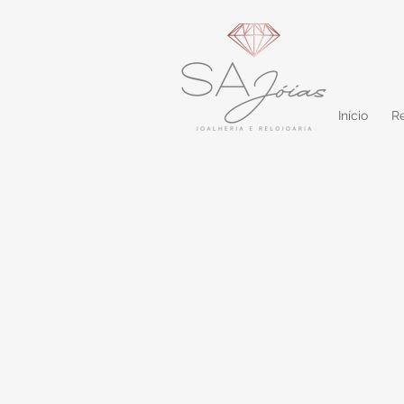
Início
Re