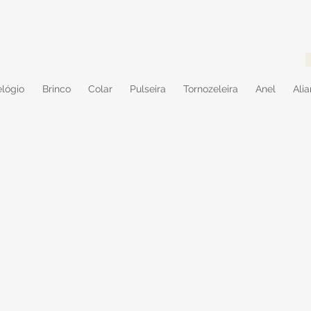
lógio
Brinco
Colar
Pulseira
Tornozeleira
Anel
Ali