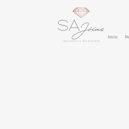
Início
Re