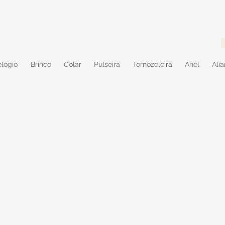
lógio
Brinco
Colar
Pulseira
Tornozeleira
Anel
Ali