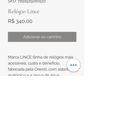
SKU: 7891529280522
Relógio Lince
Preço
R$ 340,00
Adicionar ao carrinho
Marca LINCE (linha de relógios mais
acessíveis, custo e benefício,
fabricada pela Orient), com sistema
analógico e a prova de água.
Caixa dourada e pulseira em aço
INFORMAÇÕES DE
banhado com acabamento polido e
fosco, mostrador prata,
ENTREGA
sendo marcadores com detalhe
dourado e aplique de pedrase
Enviamos para todo Brasil, via
ponteiros na cor dourada, com fundo