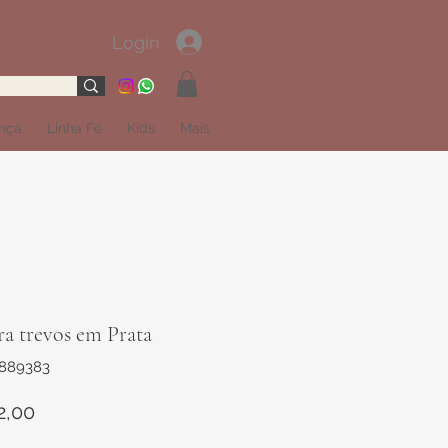
Login
ança
Linha Fé
Kids
Mais
ra trevos em Prata
1889383
Preço
2,00