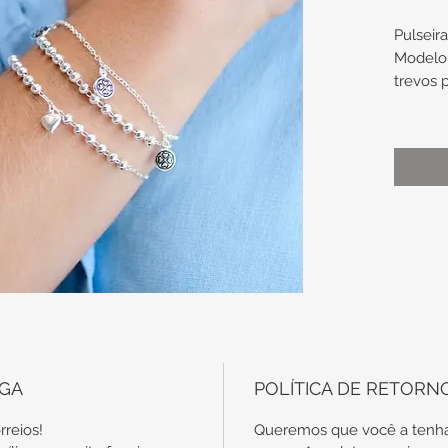
Pulseir
Modelo 
trevos 
Medidas
Trevo 
Elo de
Compri
17cm + 
Comprim
aproxi
Obs.: t
EGA
POLÍTICA DE RETORN
são en
específ
rreios!
Queremos que você a tenha