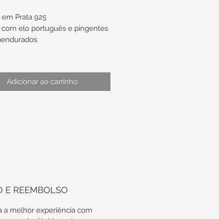
a em Prata 925
com elo português e pingentes
pendurados
:
de aproximadamente 7,7mm
Adicionar ao carrinho
 aproximadamente 1,8mm
mento de aproximadamente
3cm de extensor
ento total de
madamente 20cm
odas as nossas peças em Prata
O E REEMBOLSO
tregues em suas embalagens
icas, além do certificado de
 a melhor experiência com