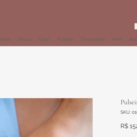
lógio
Brinco
Colar
Pulseira
Tornozeleira
Anel
Ali
Pulsei
SKU: 0
R$ 15