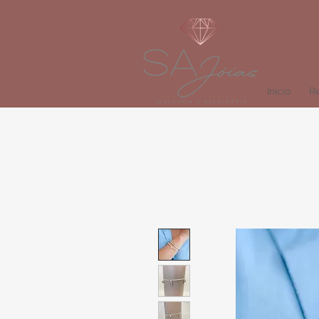
Início
Re