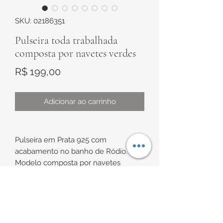
SKU: 02186351
Pulseira toda trabalhada
composta por navetes verdes
Preço
R$ 199,00
Adicionar ao carrinho
Pulseira em Prata 925 com
acabamento no banho de Ródio.
Modelo composta por navetes
verdes.
Possui extensor
INFORMAÇÕES DE
Medidas:
Comprimento de aproximadamente