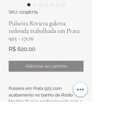
SKU: 02198774
Pulseira Riviera galeria
redonda trabalhada em Prata
925 - 17cm
Preço
R$ 620,00
Adicionar ao carrinho
Pulseira em Prata 925 com
acabamento no banho de Ródio
Modelo Riviera confeccionada com a
galeria redonda trabalhada
e cravejada com zircônias brancas
Possui fecho gaveta
INFORMAÇÕES DE