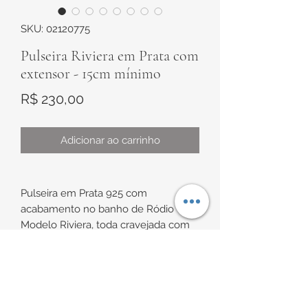
SKU: 02120775
Pulseira Riviera em Prata com
extensor - 15cm mínimo
Preço
R$ 230,00
Adicionar ao carrinho
Pulseira em Prata 925 com
acabamento no banho de Ródio
Modelo Riviera, toda cravejada com
Zircônias brancas.
Possui extensor e fecho bico de
papagaio.
INFORMAÇÕES DE
Medidas: