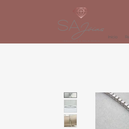
Início
Re