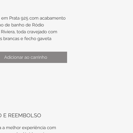
a em Prata 925 com acabamento
ho de banho de Ródio
Riviera, toda cravejado com
as brancas e fecho gaveta
madamente 20cm de
Adicionar ao carrinho
mento
madamente 3,3mm x 2,5mm
ssura
odas as nossas peças em Prata
tregues em suas embalagens
icas, além do certificado de
 vitalícia da Prata.
O E REEMBOLSO
HT20.10/15.2
 a melhor experiência com