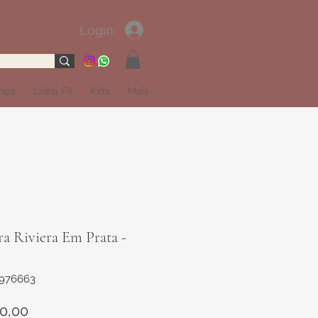
Login
ança
Linha Fé
Kids
Mais
ra Riviera Em Prata -
1976663
Preço
0,00