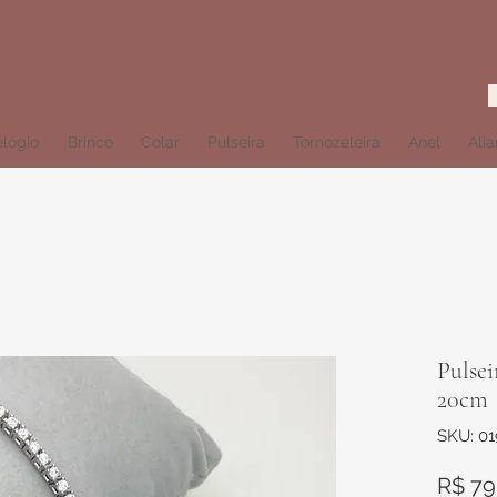
lógio
Brinco
Colar
Pulseira
Tornozeleira
Anel
Ali
Pulsei
20cm
SKU: 0
R$ 79