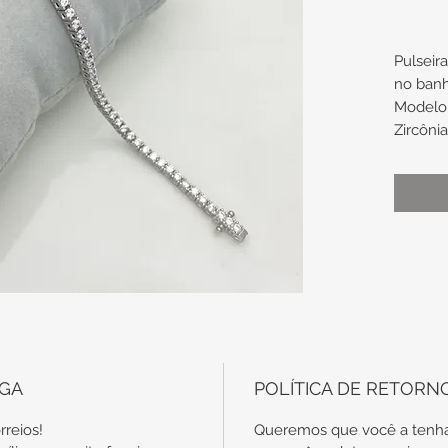
Pulseir
no ban
Modelo 
Zircôni
Aproxi
compri
Aproxi
de espe
Obs.: t
são en
específ
garantia
EGA
POLÍTICA DE RETORN
DRNPUR
rreios!
Queremos que você a tenha