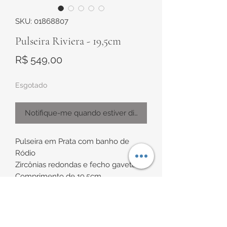
SKU: 01868807
Pulseira Riviera - 19,5cm
Preço
R$ 549,00
Esgotado
Notifique-me quando estiver disponível
Pulseira em Prata com banho de
Ródio
Zircônias redondas e fecho gaveta
Comprimento de 19,5cm
Espessura de 4mm (0.4cm)
DRNPURHT19.6/13.9 2-OD
INFORMAÇÕES DE