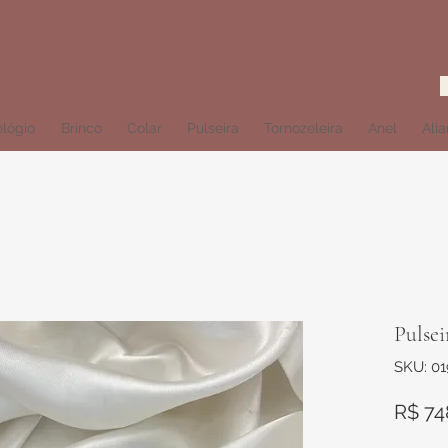
lógio
Brinco
Colar
Pulseira
Tornozeleira
Anel
Ali
Pulsei
SKU: 01
R$ 74