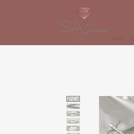
Início
Re