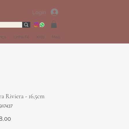
Login
ança
Linha Fé
Kids
Mais
ra Riviera - 16,5cm
917437
Preço
8,00