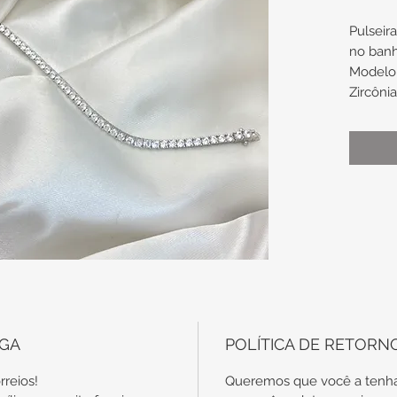
Pulseir
no ban
Modelo 
Zircôni
gaveta
Medidas
Compri
16,5cm
Espess
largura
Obs.: t
EGA
POLÍTICA DE RETORN
são en
específ
rreios!
Queremos que você a tenha