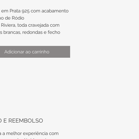
a em Prata 925 com acabamento
ho de Ródio
Riviera, toda cravejada com
as brancas, redondas e fecho
Adicionar ao carrinho
:
mento de aproximadamente
ura de aproximadamente 3,4mm
 x 3mm altura
odas as nossas peças em Prata
O E REEMBOLSO
tregues em suas embalagens
icas, além do certificado de
 a melhor experiência com