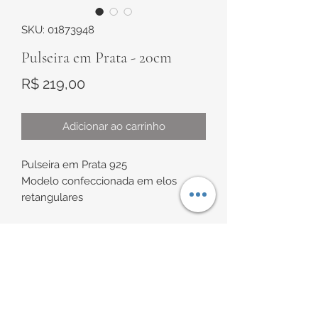
SKU: 01873948
Pulseira em Prata - 20cm
Preço
R$ 219,00
Adicionar ao carrinho
Pulseira em Prata 925
Modelo confeccionada em elos
retangulares
Comprimento de aproximadamente
20cm
Gomo de aproximadamente 3,5mm x
INFORMAÇÕES DE
6,5 mm
ENTREGA