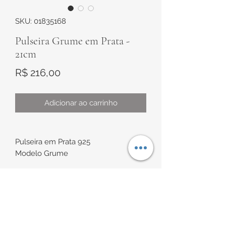
SKU: 01835168
Pulseira Grume em Prata -
21cm
Preço
R$ 216,00
Adicionar ao carrinho
Pulseira em Prata 925
Modelo Grume
Espessura de
aproximadamente 5mm
Comprimento de aproximadamente
INFORMAÇÕES DE
21cm