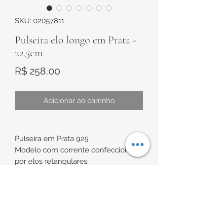
SKU: 02057811
Pulseira elo longo em Prata -
22,5cm
Preço
R$ 258,00
Adicionar ao carrinho
Pulseira em Prata 925
Modelo com corrente confeccionada
por elos retangulares
Comprimento de
aproximadamente 22,5cm
INFORMAÇÕES DE
Espessura de aproximadamente
3,7mm x 1mm