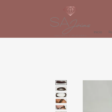
Início
Re