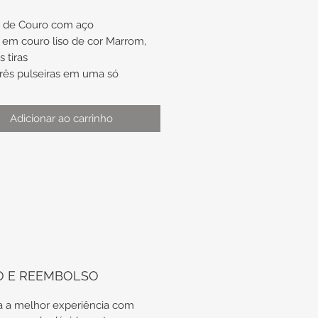
a de Couro com aço
em couro liso de cor Marrom,
 tiras
três pulseiras em uma só
Cor Marrom
Adicionar ao carrinho
ira de aproximadamente 4,5mm
ura
mento de aproximadamente
C.109/10.8
O E REEMBOLSO
 a melhor experiência com