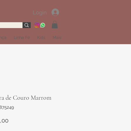
Login
ança
Linha Fé
Kids
Mais
ira de Couro Marrom
1875249
Preço
,00