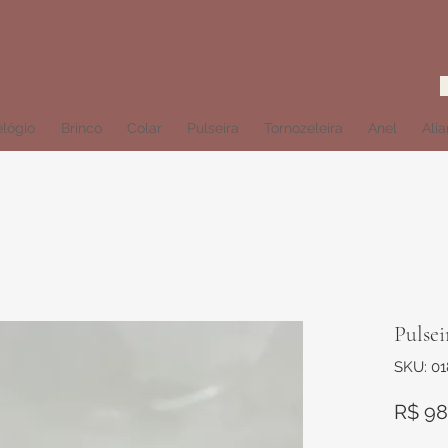
lógio
Brinco
Colar
Pulseira
Tornozeleira
Anel
Ali
Pulse
SKU: 0
R$ 98