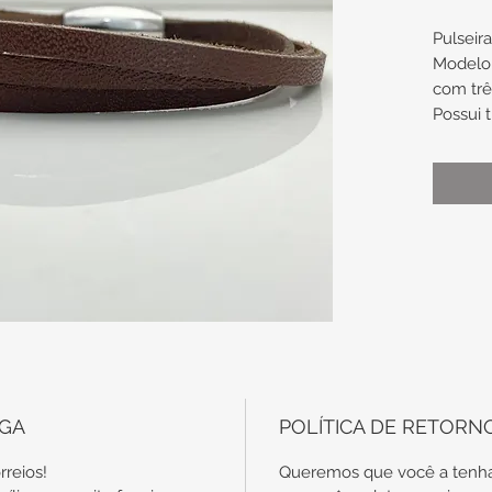
Pulseir
Modelo 
com três
Possui 
Couro: 
Cada t
de larg
Compri
20cm
RONBCA
EGA
POLÍTICA DE RETORN
rreios!
Queremos que você a tenha