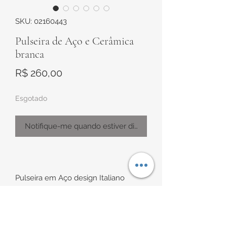
SKU: 02160443
Pulseira de Aço e Cerâmica
branca
Preço
R$ 260,00
Esgotado
Notifique-me quando estiver disponível
Pulseira em Aço design Italiano
Modelo com detalhe de cerâmica
branca
Possui dois fechos para uma possível
redução prática