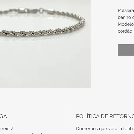
Pulseir
banho 
Modelo 
cordão 
Espess
Compri
18cm
OBS: Co
necessá
forma a 
peça (b
EGA
POLÍTICA DE RETORN
contato
armaze
rreios!
Queremos que você a tenha