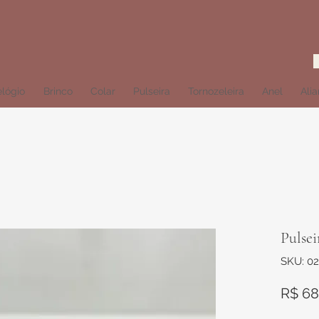
lógio
Brinco
Colar
Pulseira
Tornozeleira
Anel
Ali
Pulse
SKU: 0
R$ 68