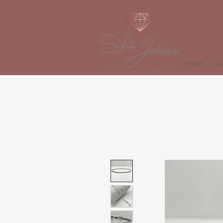
Início
Re