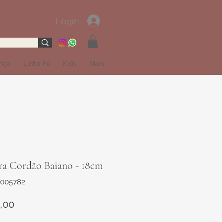
Login
ança
Linha Fé
Kids
Mais
ira Cordão Baiano - 18cm
2005782
Preço
,00