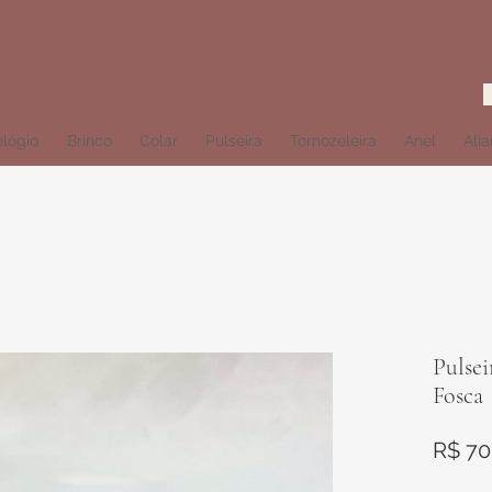
lógio
Brinco
Colar
Pulseira
Tornozeleira
Anel
Ali
Pulsei
Fosca
R$ 70