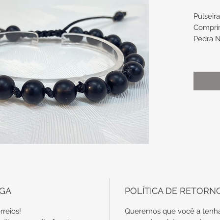
Pulseir
Compri
Pedra N
obs.: 
8mm de
cada
PROPRI
A pedra
saúde.
Pode ut
local a
digestór
tem pod
EGA
POLÍTICA DE RETORN
tensões
ajuda a
rreios!
Queremos que você a tenha
especia