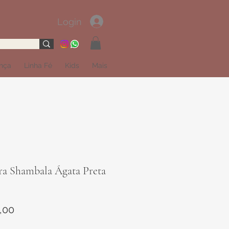
Login
ança
Linha Fé
Kids
Mais
ra Shambala Ágata Preta
Preço
,00