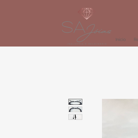
Início
Re