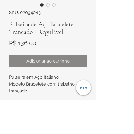
SKU: 02094083
Pulseira de Aço Bracelete
Trançado - Regulável
Preço
R$ 136,00
Adicionar ao carrinho
Pulseira em Aço Italiano
Modelo Bracelete com trabalho
trançado
8mm de Largura, com 3,3mm de
altura aproximadamente
Comprimento regulável
INFORMAÇÕES DE