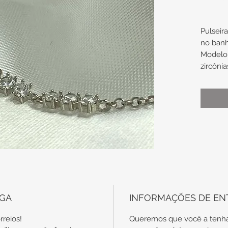
Pulseir
no ban
Modelo
zircôni
Medidas
Elo de
Zircôni
3,7mm
Compri
19cm
EGA
INFORMAÇÕES DE EN
Obs.: t
são en
rreios!
Queremos que você a tenha