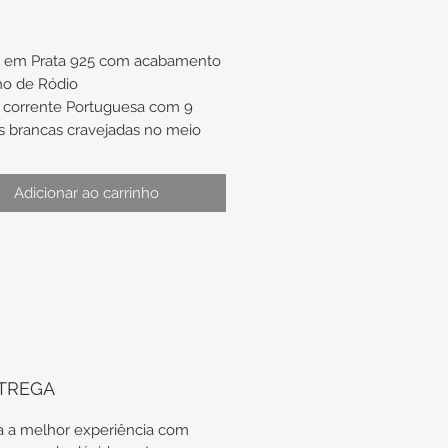
a em Prata 925 com acabamento
ho de Ródio
 corrente Portuguesa com 9
as brancas cravejadas no meio
:
Adicionar ao carrinho
 aproximadamente 2mm
as (cada) de aproximadamente
mento de aproximadamente
TREGA
odas as nossas peças em Prata
tregues em suas embalagens
 a melhor experiência com