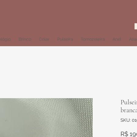
lógio
Brinco
Colar
Pulseira
Tornozeleira
Anel
Ali
Pulsei
branc
SKU: 01
R$ 19