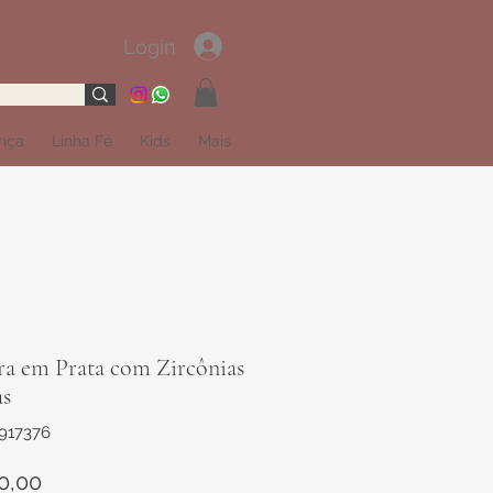
Login
ança
Linha Fé
Kids
Mais
ra em Prata com Zircônias
as
917376
Preço
0,00