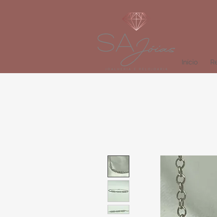
Início
Re