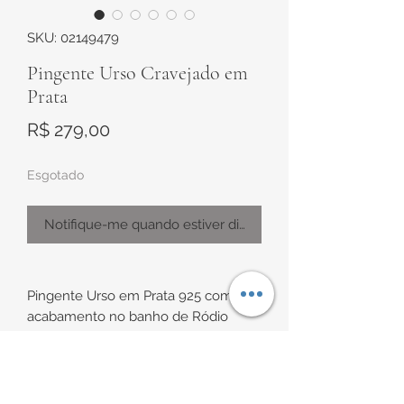
SKU: 02149479
Pingente Urso Cravejado em
Prata
Preço
R$ 279,00
Esgotado
Notifique-me quando estiver disponível
Pingente Urso em Prata 925 com
acabamento no banho de Ródio
Modelo todo cravejado com zircônias
brancas e um detalhe com coração
lapidado em zircônia amarela,
cravejada no centro.