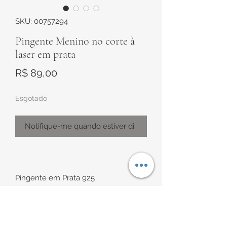
SKU: 00757294
Pingente Menino no corte à
laser em prata
Preço
R$ 89,00
Esgotado
Notifique-me quando estiver disponível
Pingente em Prata 925
Modelo no formato de "menino" no
corte a laser
Medidas: