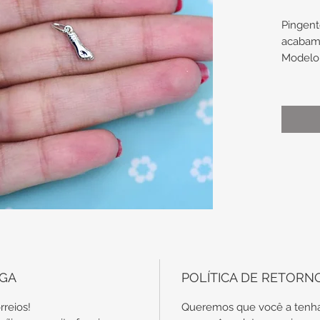
Pingent
acabam
Modelo
Medidas
sem ar
12,2mm
com ar
x4,2m
MON
esco
entr
What
disp
EGA
POLÍTICA DE RETORN
rreios!
Queremos que você a tenha