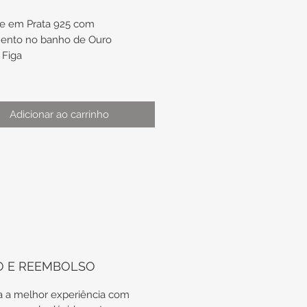
e em Prata 925 com
ento no banho de Ouro
 Figa
:
gola de aproximadamente
Adicionar ao carrinho
 x 4,2mm
gola de aproximadamente 16mm
m
TE O SEU CONJUNTO: Para
lher os modelos de corrente,
e em contrato pelo nosso
sApp e consulte a
onibilidade de diversos modelos
O E REEMBOLSO
 a melhor experiência com