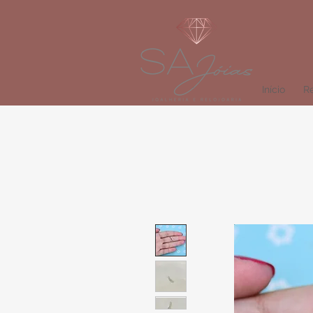
Início
Re