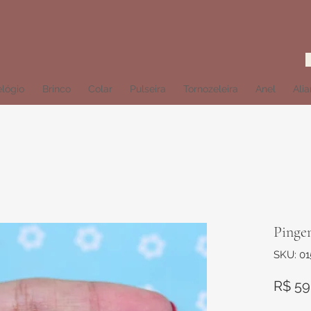
lógio
Brinco
Colar
Pulseira
Tornozeleira
Anel
Ali
Pingen
SKU: 0
R$ 59