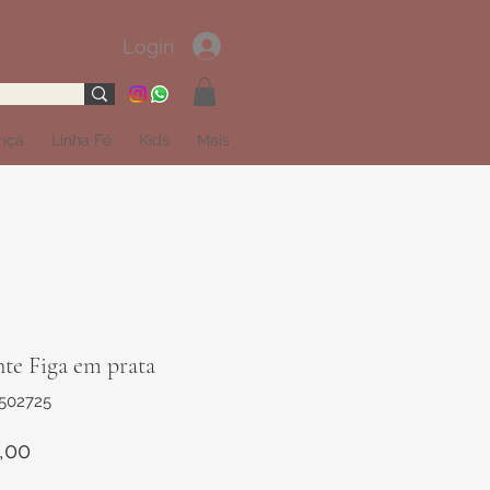
Login
ança
Linha Fé
Kids
Mais
te Figa em prata
1502725
Preço
,00