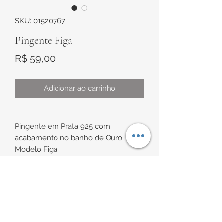
SKU: 01520767
Pingente Figa
Preço
R$ 59,00
Adicionar ao carrinho
Pingente em Prata 925 com
acabamento no banho de Ouro
Modelo Figa
Medidas:
sem argola de aproximadamente
INFORMAÇÕES DE
12,2mm x 4,2mm
com argola de aproximadamente
ENTREGA
16mm x4,2mm