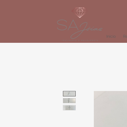
Início
Re