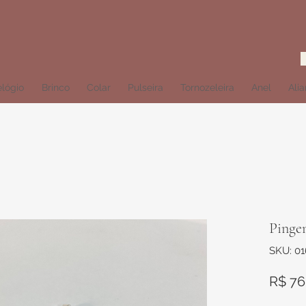
lógio
Brinco
Colar
Pulseira
Tornozeleira
Anel
Ali
Pinge
SKU: 0
R$ 76