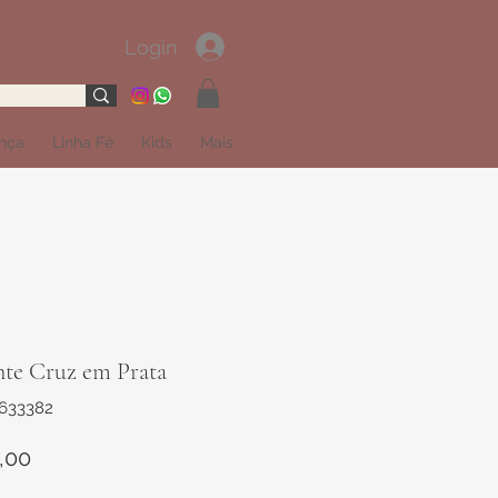
Login
ança
Linha Fé
Kids
Mais
nte Cruz em Prata
1633382
Preço
,00