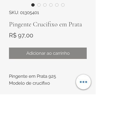
SKU: 01305401
Pingente Crucifixo em Prata
Preço
R$ 97,00
Adicionar ao carrinho
Pingente em Prata 925
Modelo de crucifixo
Medidas:
sem argola com aproximadamente
32mm x 17,5mm
INFORMAÇÕES DE
com argola com aproximadamente
38mm x 17,5mm
ENTREGA