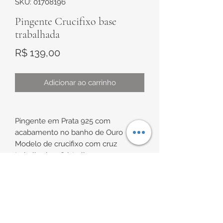
SKU: 01708196
Pingente Crucifixo base
trabalhada
Preço
R$ 139,00
Adicionar ao carrinho
Pingente em Prata 925 com
acabamento no banho de Ouro
Modelo de crucifixo com cruz
trabalhada e Cristo liso
Medidas:
INFORMAÇÕES DE
sem argola de aproximadamente
32mm x 17mm
ENTREGA
com argola de aproximadamente