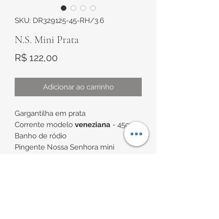
SKU: DR329125-45-RH/3.6
N.S. Mini Prata
Preço
R$ 122,00
Adicionar ao carrinho
Gargantilha em prata
Corrente modelo
veneziana
- 45cm
Banho de ródio
Pingente Nossa Senhora mini
Manto cravejado
*Uma ótima opção para presentes
infanto-juvenil e adulto
INFORMAÇÕES DE
**Disponível em prata com banho de
ouro; consulte ref.: DR529125-45-B
ENTREGA
AU/4.0