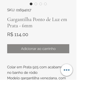
SKU: 01694017
Gargantilha Ponto de Luz em
Prata - 6mm
Preço
R$ 114,00
Adicionar ao carrinho
Colar em Prata 925 com acabamento
no banho de ródio
Modelo gargantilha veneziana, com
pingente ponto de luz, em Zircônia
branca
INFORMAÇÕES DE
Medidas:
Ponto de luz de aproximadamente