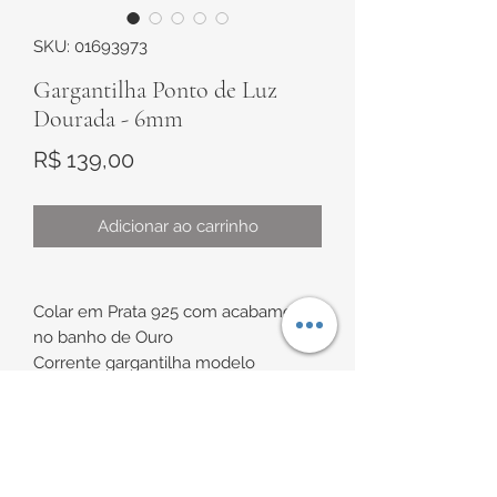
SKU: 01693973
Gargantilha Ponto de Luz
Dourada - 6mm
Preço
R$ 139,00
Adicionar ao carrinho
Colar em Prata 925 com acabamento
no banho de Ouro
Corrente gargantilha modelo
veneziana e pingente ponto de luz,
com Zircônia branca
INFORMAÇÕES DE
Medida:
comprimento de aproximadamente