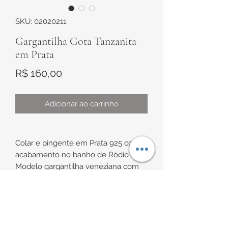
SKU: 02020211
Gargantilha Gota Tanzanita
em Prata
Preço
R$ 160,00
Adicionar ao carrinho
Colar e pingente em Prata 925 com
acabamento no banho de Ródio
Modelo gargantilha veneziana com
pingente em formato Gota com
Tanzanita
INFORMAÇÕES DE
Pingente de aproximadamente 9,5 x
7mm