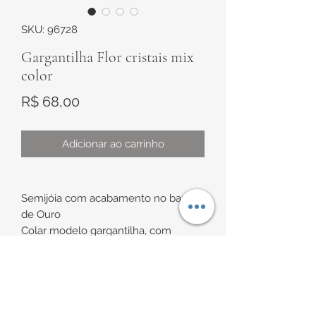
SKU: 96728
Gargantilha Flor cristais mix
color
Preço
R$ 68,00
Adicionar ao carrinho
Semijóia com acabamento no banho
de Ouro
Colar modelo gargantilha, com
corrente veneziana e pingente em
formato de Flor com cristais mix
color cravejados
INFORMAÇÕES DE
Medidas: