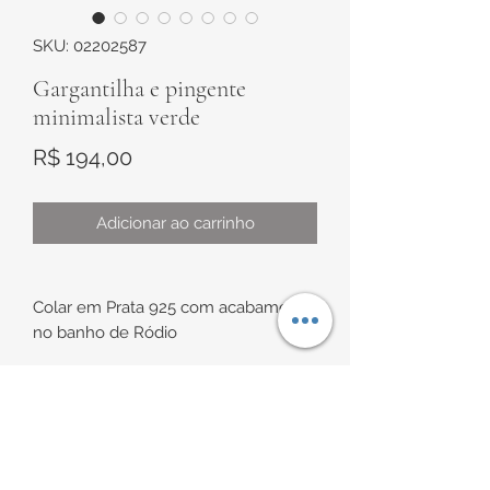
SKU: 02202587
Gargantilha e pingente
minimalista verde
Preço
R$ 194,00
Adicionar ao carrinho
Colar em Prata 925 com acabamento
no banho de Ródio
Modelo gargantilha, composta por
corrente cadeado e pingente todo
cravejado no formato retangular com
INFORMAÇÕES DE
o centro verde e zircônias brancas
micro cravejadas ao redor, além de