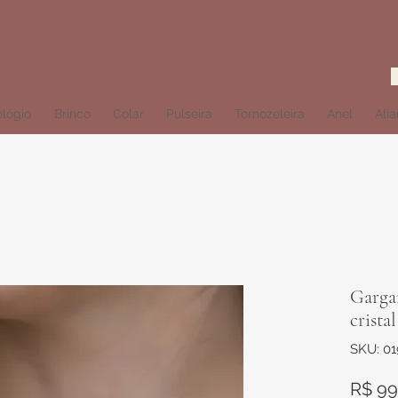
lógio
Brinco
Colar
Pulseira
Tornozeleira
Anel
Ali
Garga
cristal
SKU: 01
R$ 99