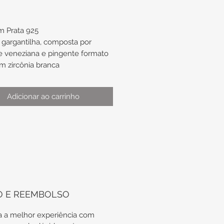
m Prata 925
gargantilha, composta por
e veneziana e pingente formato
m zircônia branca
:
Adicionar ao carrinho
mento de aproximadamente
x 4,7mm aproximadamente do
te
odas as nossas peças em Prata
tregues em suas embalagens
O E REEMBOLSO
icas, além do certificado de
 vitalícia da Prata.
 a melhor experiência com