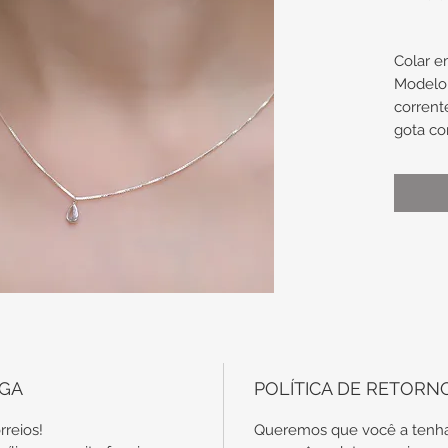
Colar e
Modelo 
corrent
gota co
Medidas
Compri
40cm
9,5mm 
pingen
Obs.: t
são en
EGA
POLÍTICA DE RETORN
específ
garantia
rreios!
Queremos que você a tenha