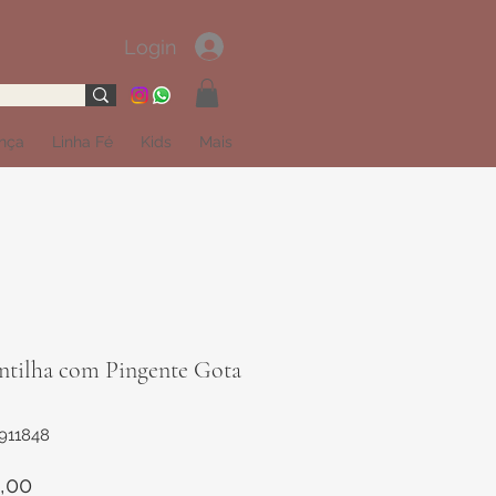
Login
ança
Linha Fé
Kids
Mais
ntilha com Pingente Gota
911848
Preço
,00