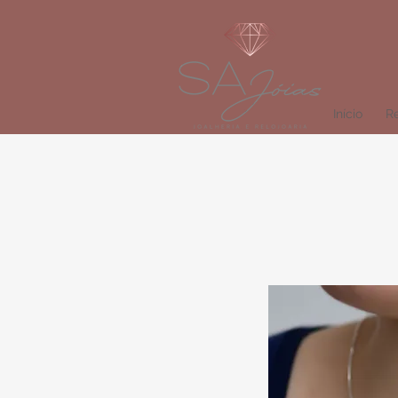
Início
Re