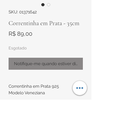
SKU: 01371642
Correntinha em Prata - 35cm
Preço
R$ 89,00
Esgotado
Notifique-me quando estiver disponível
Correntinha em Prata 925
Modelo Veneziana
Tamanho de aproximadamente 35
cm, com fecho.
INFORMAÇÕES DE
*Uma ótima opção para presente