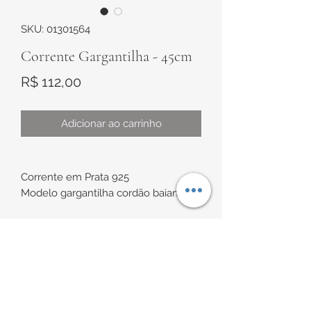
SKU: 01301564
Corrente Gargantilha - 45cm
Preço
R$ 112,00
Adicionar ao carrinho
Corrente em Prata 925
Modelo gargantilha cordão baiano
Medidas:
Comprimento de aproximadamente
44,5cm
INFORMAÇÕES DE
Espessura de aproximadamente
1,3mm
ENTREGA