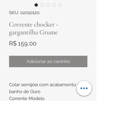
SKU: 02010120
Corrente chocker -
gargantilha Grume
Preço
R$ 159,00
Adicionar ao carrinho
Colar semijóia com acabamento no
banho de Ouro
Corrente Modelo
chocker/gargantilha com elos Grume
Possui extensor
INFORMAÇÕES DE
Medidas:
Comprimento de aproximadamente