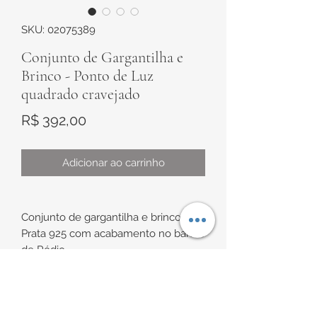
SKU: 02075389
Conjunto de Gargantilha e
Brinco - Ponto de Luz
quadrado cravejado
Preço
R$ 392,00
Adicionar ao carrinho
Conjunto de gargantilha e brinco em
Prata 925 com acabamento no banho
de Ródio
Gargantilha modelo corrente
cadeado, com pingente em formato
INFORMAÇÕES DE
quadrado com zircônias brancas