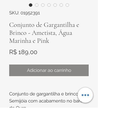
SKU: 01952391
Conjunto de Gargantilha e
Brinco - Ametista, Água
Marinha e Pink
Preço
R$ 189,00
Adicionar ao carrinho
Conjunto de gargantilha e brinco em
Semijóia com acabamento no banho
de Ouro.
Gargantilha modelo veneziana com
bolinhas e um detalhe de zircônia na
INFORMAÇÕES DE
lateral da corrente