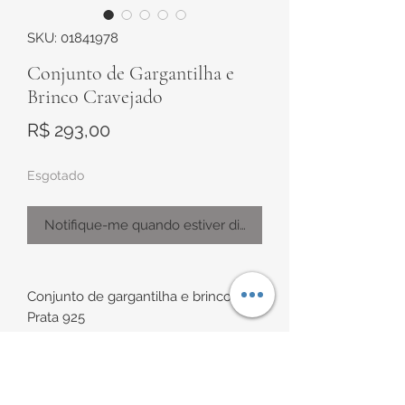
SKU: 01841978
Conjunto de Gargantilha e
Brinco Cravejado
Preço
R$ 293,00
Esgotado
Notifique-me quando estiver disponível
Conjunto de gargantilha e brinco em
Prata 925
Gargantilha com pingente ponto de
Luz todo cravejado com zircônias
brancas, sendo uma de 5,5mm no