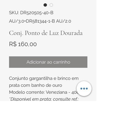
SKU: DR520505-40-B
AU/3.0+DR581344-1-B AU/2.0
Conj. Ponto de Luz Dourada
Preço
R$ 160,00
Adicionar ao carrinho
Conjunto gargantilha e brinco em
prata com banho de ouro
Modelo corrente: Veneziana - 40cm
*Disponível em prata; consulte ref.:
DR220505-40-B AU/2.4+DR281344-1-
AG/1.6
POLÍTICA DE RETORNO E